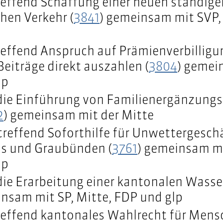
effend Schaffung einer neuen ständig
chen Verkehr (
3841
) gemeinsam mit SVP,
effend Anspruch auf Prämienverbillig
eiträge direkt auszahlen (
3804
) gemei
lp
die Einführung von Familienergänzungs
2
) gemeinsam mit der Mitte
treffend Soforthilfe für Unwettergesch
lis und Graubünden (
3761
) gemeinsam mi
lp
die Erarbeitung einer kantonalen Wasse
insam mit SP, Mitte, FDP und glp
effend kantonales Wahlrecht für Mens