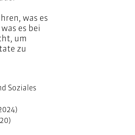
hren, was es
 was es bei
cht, um
tate zu
d Soziales
2024)
020)