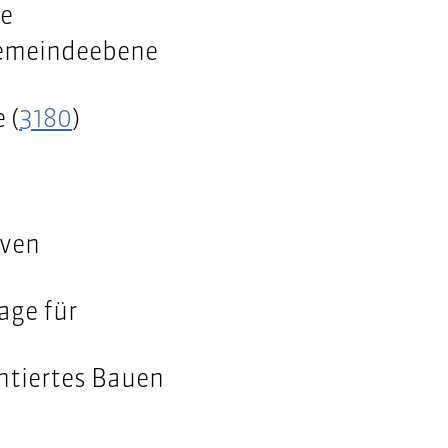
te
Gemeindeebene
 (
3180
)
iven
age für
entiertes Bauen