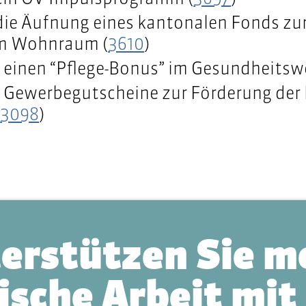
die Äufnung eines kantonalen Fonds zu
m Wohnraum (
3610
)
r einen “Pflege-Bonus” im Gesundheitsw
r Gewerbegutscheine zur Förderung der 
(
3098
)
erstützen Sie m
ische Arbeit mit