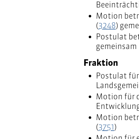
Beeinträcht
Motion betr
(
3248
) gem
Postulat bet
gemeinsam m
Fraktion
Postulat für
Landsgemei
Motion für 
Entwicklun
Motion betre
(
3751
)
Motion für 