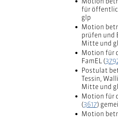
Motion betr
für öffentli
glp
Motion betr
prüfen und B
Mitte und g
Motion für 
FamEL (
379
Postulat be
Tessin, Wal
Mitte und g
Motion für 
(
3617
) geme
Motion betr