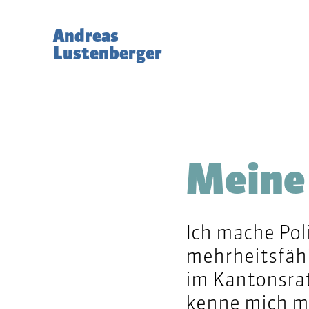
Andreas
Lustenberger
Meine 
Ich mache Pol
mehrheitsfähi
im Kantonsrat
kenne mich mit