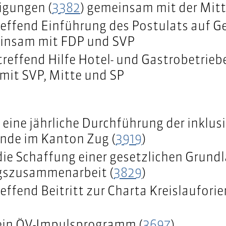
igungen (
3382
) gemeinsam mit der Mit
effend Einführung des Postulats auf 
einsam mit FDP und SVP
reffend Hilfe Hotel- und Gastrobetriebe
it SVP, Mitte und SP
 eine jährliche Durchführung der inklus
nde im Kanton Zug (
3919
)
die Schaffung einer gesetzlichen Grundl
gszusammenarbeit (
3829
)
ffend Beitritt zur Charta Kreislaufori
ein ÖV-Impulsprogramm (
3697
)