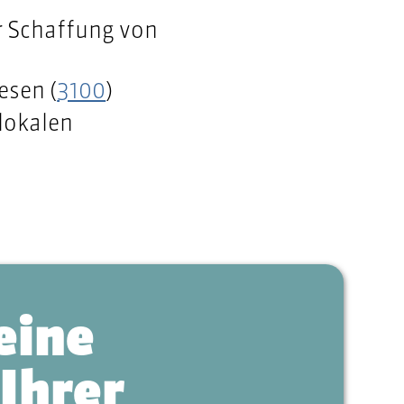
r Schaffung von
esen (
3100
)
lokalen
eine
 Ihrer