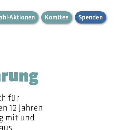
hl-Aktionen
Komitee
Spenden
hrung
ch für
en 12 Jahren
ng mit und
aus.