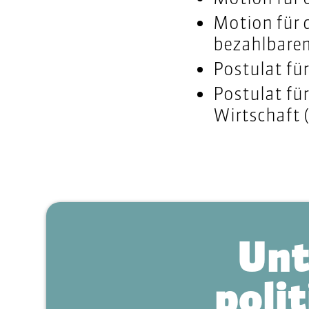
Motion für 
bezahlbare
Postulat fü
Postulat fü
Wirtschaft 
Unt
polit