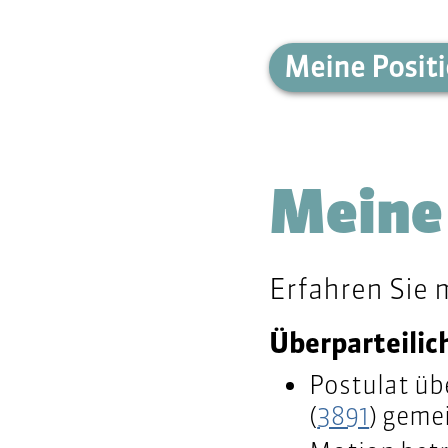
Meine Posit
Meine
Erfahren Sie 
Überparteilic
Postulat üb
(
3891
) geme