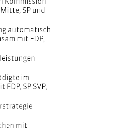
en Kommission
 Mitte, SP und
ung automatisch
nsam mit FDP,
leistungen
ädigte im
t FDP, SP SVP,
rstrategie
chen mit